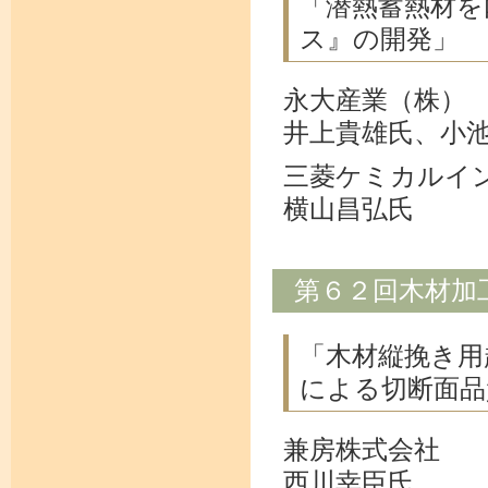
「潜熱蓄熱材を
ス』の開発」
永大産業（株）
井上貴雄氏、小
三菱ケミカルイ
横山昌弘氏
第６２回木材加
「木材縦挽き用
による切断面品
兼房株式会社
西川幸臣氏