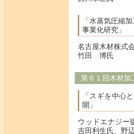
「水蒸気圧縮加
事業化研究」
名古屋木材株式
竹田 博氏
第６１回木材加
「スギを中心と
開」
ウッドエナジー
吉田利生氏、野