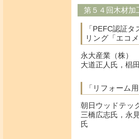
第５４回木材加
「PEFC認証
リング「エコメ
永大産業（株）
大道正人氏，椙
「リフォーム用
朝日ウッドテッ
三橋広志氏，永
氏