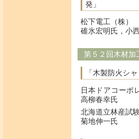
発」
松下電工（株）
碓氷宏明氏，小
第５２回木材加
「木製防火シャ
日本ドアコーポ
高柳春幸氏
北海道立林産試
菊地伸一氏