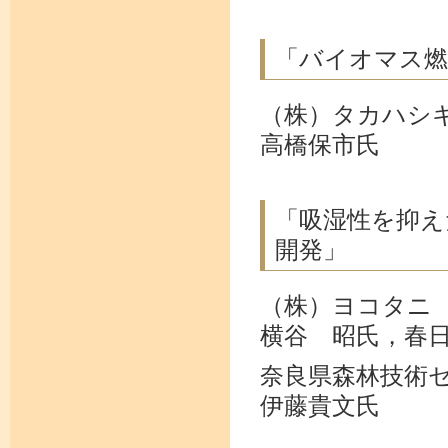
「バイオマス燃
（株）タカハシ
高橋保市氏
「吸湿性を抑え
開発」
（株）ヨコタニ
横谷 昭氏，春
奈良県森林技術
伊藤貴文氏