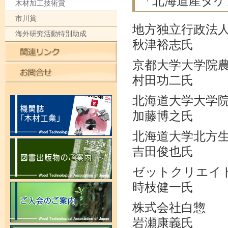
「北海道産ダケ
木材加工技術賞
市川賞
地方独立行政法人
海外研究活動特別助成
秋津裕志氏
京都大学大学院
村田功二氏
北海道大学大学
加藤博之氏
北海道大学北方
吉田俊也氏
ゼットクリエイ
時枝健一氏
株式会社白惣
岩瀬康義氏