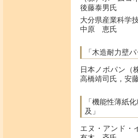
後藤泰男氏
大分県産業科学
中原 恵氏
「木造耐力壁パー
日本ノボパン（
高橋靖司氏，安
「機能性薄紙化
及」
エヌ・アンド・
有木 斉氏